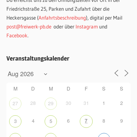
Friedrichstraße 25, Parken und Zufahrt über die
Heckersgasse (
Anfahrtsbeschreibung
), digital per Mail
post@freiwerk-pb.de
oder über
Instagram
und
Facebook
.
Veranstaltungskalender
M
D
M
D
F
S
S
28
30
31
1
2
27
29
4
6
7
8
9
3
5