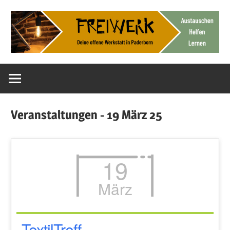
Zum
Inhalt
springen
Deine
FreiWerk
offene
Werkstatt
Paderborn
Veranstaltungen - 19 März 25
19
März
TextilTreff –