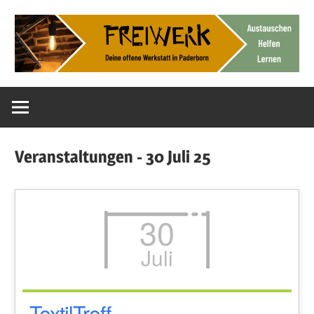
Zum
Inhalt
springen
Deine
FreiWerk
offene
Werkstatt
Paderborn
Veranstaltungen - 30 Juli 25
30
Juli
TextilTreff –