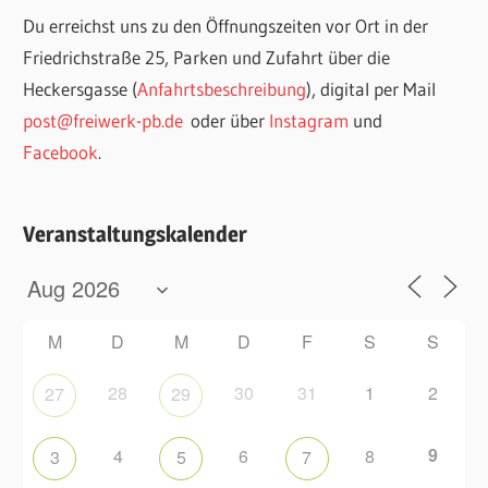
Du erreichst uns zu den Öffnungszeiten vor Ort in der
Friedrichstraße 25, Parken und Zufahrt über die
Heckersgasse (
Anfahrtsbeschreibung
), digital per Mail
post@freiwerk-pb.de
oder über
Instagram
und
Facebook
.
Veranstaltungskalender
M
D
M
D
F
S
S
28
30
31
1
2
27
29
9
4
6
8
3
5
7