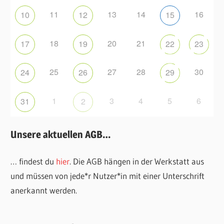
11
13
14
16
10
12
15
18
20
21
17
19
22
23
25
27
28
30
24
26
29
1
3
4
5
6
31
2
Unsere aktuellen AGB…
… findest du
hier
. Die AGB hängen in der Werkstatt aus
und müssen von jede*r Nutzer*in mit einer Unterschrift
anerkannt werden.