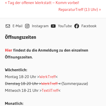
Beitragsnavigation
Vorheriger
Tag der offenen Werkstatt – Komm vorbei!
Beitrag:
Nächster
ReparaturTreff (13 Uhr)
Beitrag:
E-Mail
Instagram
YouTube
Facebook
Öffnungszeiten
Hier
findest du die Anmeldung zu den einzelnen
Öffnungszeiten.
Wöchentlich:
Montag 18-20 Uhr >
WerkTreff
<
Dienstag 18-20 Uhr >
WerkTreff
<
(Sommerpause)
Mittwoch 18-21 Uhr >
TextilTreff
<
Monatlich: