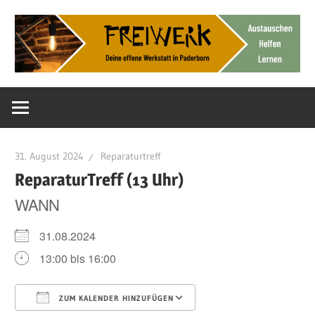
Zum
Inhalt
springen
Deine
FreiWerk
offene
Werkstatt
Paderborn
31. August 2024
Reparaturtreff
ReparaturTreff (13 Uhr)
WANN
31.08.2024
13:00 bis 16:00
ZUM KALENDER HINZUFÜGEN