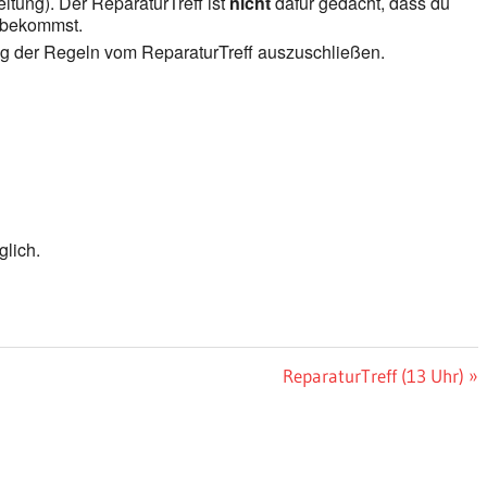
itung). Der ReparaturTreff ist
nicht
dafür gedacht, dass du
k bekommst.
ng der Regeln vom ReparaturTreff auszuschließen.
lich.
Nächster
ReparaturTreff (13 Uhr)
Beitrag: