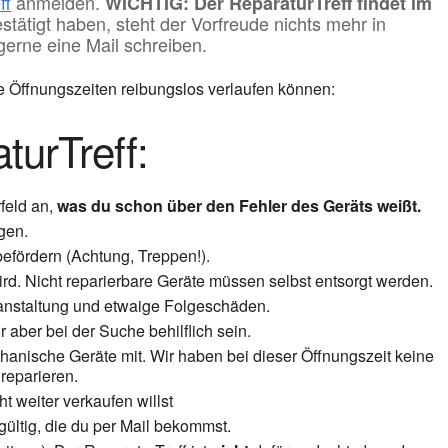
ff
anmelden.
WICHTIG: Der ReparaturTreff findet im
tätigt haben, steht der Vorfreude nichts mehr in
gerne eine Mail schreiben.
re Öffnungszeiten reibungslos verlaufen können:
turTreff:
feld an,
was du schon über den Fehler des Geräts weißt.
gen.
efördern (Achtung, Treppen!).
rd. Nicht reparierbare Geräte müssen selbst entsorgt werden.
anstaltung und etwaige Folgeschäden.
 aber bei der Suche behilflich sein.
hanische Geräte mit. Wir haben bei dieser Öffnungszeit keine
reparieren.
ht weiter verkaufen willst
gültig, die du per Mail bekommst.