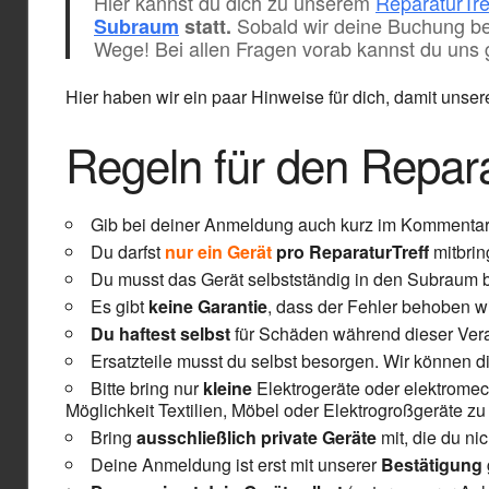
Hier kannst du dich zu unserem
ReparaturTre
Sobald wir deine Buchung bes
Subraum
statt.
Wege! Bei allen Fragen vorab kannst du uns 
Hier haben wir ein paar Hinweise für dich, damit unse
Regeln für den Repara
Gib bei deiner Anmeldung auch kurz im Kommentar
Du darfst
nur ein Gerät
pro ReparaturTreff
mitbrin
Du musst das Gerät selbstständig in den Subraum b
Es gibt
keine Garantie
, dass der Fehler behoben wi
Du haftest selbst
für Schäden während dieser Ver
Ersatzteile musst du selbst besorgen. Wir können dir
Bitte bring nur
kleine
Elektrogeräte oder elektromec
Möglichkeit Textilien, Möbel oder Elektrogroßgeräte zu 
Bring
ausschließlich private Geräte
mit, die du nic
Deine Anmeldung ist erst mit unserer
Bestätigung