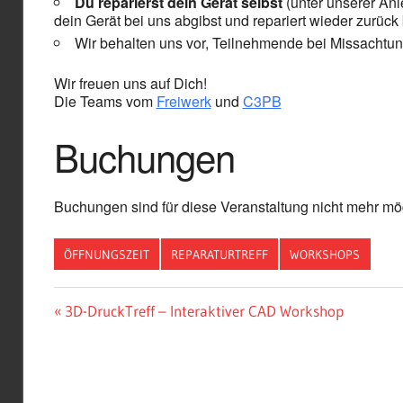
Du reparierst dein Gerät selbst
(unter unserer Anle
dein Gerät bei uns abgibst und repariert wieder zurüc
Wir behalten uns vor, Teilnehmende bei Missachtu
Wir freuen uns auf Dich!
Die Teams vom
Freiwerk
und
C3PB
Buchungen
Buchungen sind für diese Veranstaltung nicht mehr mög
ÖFFNUNGSZEIT
REPARATURTREFF
WORKSHOPS
Beitragsnavigation
Vorheriger
3D-DruckTreff – Interaktiver CAD Workshop
Beitrag: