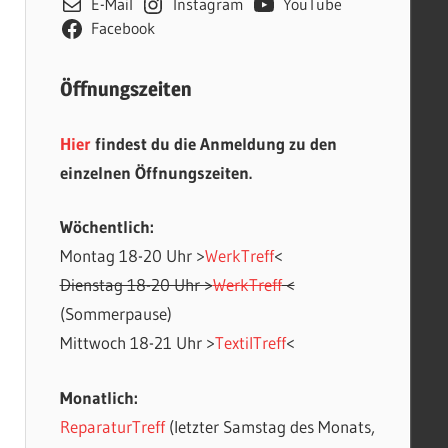
E-Mail
Instagram
YouTube
Facebook
Öffnungszeiten
Hier
findest du die Anmeldung zu den
einzelnen Öffnungszeiten.
Wöchentlich:
Montag 18-20 Uhr >
WerkTreff
<
Office 365
Outlook Live
Dienstag 18-20 Uhr >
WerkTreff
<
(Sommerpause)
Mittwoch 18-21 Uhr >
TextilTreff
<
Monatlich:
ReparaturTreff
(letzter Samstag des Monats,