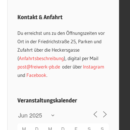
Kontakt & Anfahrt
Du erreichst uns zu den Öffnungszeiten vor
Ort in der Friedrichstraße 25, Parken und
Zufahrt über die Heckersgasse
(
Anfahrtsbeschreibung
), digital per Mail
post@freiwerk-pb.de
oder über
Instagram
und
Facebook
.
Veranstaltungskalender
M
D
M
D
F
S
S