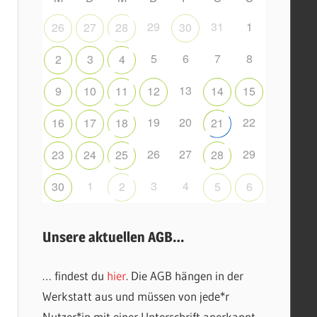
29
31
1
26
27
28
30
5
6
7
8
2
3
4
13
9
10
11
12
14
15
19
20
22
16
17
18
21
26
27
29
23
24
25
28
1
3
4
30
2
5
6
Unsere aktuellen AGB…
… findest du
hier
. Die AGB hängen in der
Werkstatt aus und müssen von jede*r
Nutzer*in mit einer Unterschrift anerkannt