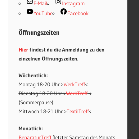
E-Mail
Instagram
YouTube
Facebook
Öffnungszeiten
Hier
findest du die Anmeldung zu den
einzelnen Öffnungszeiten.
Wöchentlich:
Montag 18-20 Uhr >
WerkTreff
<
Dienstag 18-20 Uhr >
WerkTreff
<
(Sommerpause)
Mittwoch 18-21 Uhr >
TextilTreff
<
Monatlich:
ReparaturTreff
(letzter Samstag des Monats,