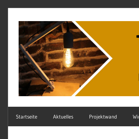
Deine
FreiWerk
offene
Startseite
Aktuelles
Projektwand
Wi
Werkstatt
Paderborn