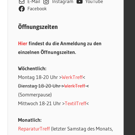
E-Mail
Instagram
YouTube
Facebook
Öffnungszeiten
Hier
findest du die Anmeldung zu den
einzelnen Öffnungszeiten.
Wöchentlich:
Montag 18-20 Uhr >
WerkTreff
<
Dienstag 18-20 Uhr >
WerkTreff
<
(Sommerpause)
Mittwoch 18-21 Uhr >
TextilTreff
<
Monatlich:
ReparaturTreff
(letzter Samstag des Monats,