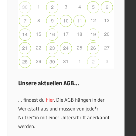
1
3
4
30
2
5
6
8
12
13
7
9
10
11
15
17
18
20
14
16
19
22
25
27
21
23
24
26
29
31
1
3
28
30
2
Unsere aktuellen AGB…
… findest du
hier
. Die AGB hängen in der
Werkstatt aus und müssen von jede*r
Nutzer*in mit einer Unterschrift anerkannt
werden.