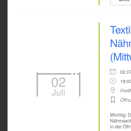
Texti
Nähm
(Mit
02.
02
18:00
Juli
Frei
Öffn
Wichtig: 
Nähmaschi
in der Öff