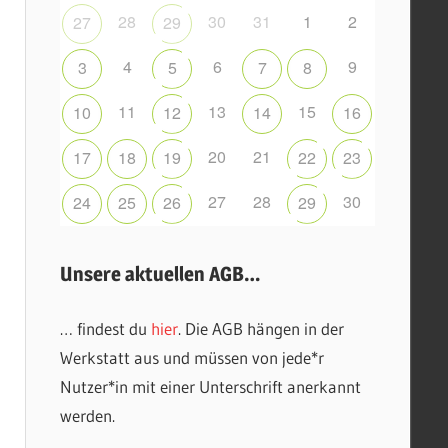
28
30
31
1
2
27
29
4
6
9
3
5
7
8
11
13
15
10
12
14
16
20
21
17
18
19
22
23
27
28
30
24
25
26
29
Unsere aktuellen AGB…
… findest du
hier
. Die AGB hängen in der
Werkstatt aus und müssen von jede*r
Nutzer*in mit einer Unterschrift anerkannt
werden.