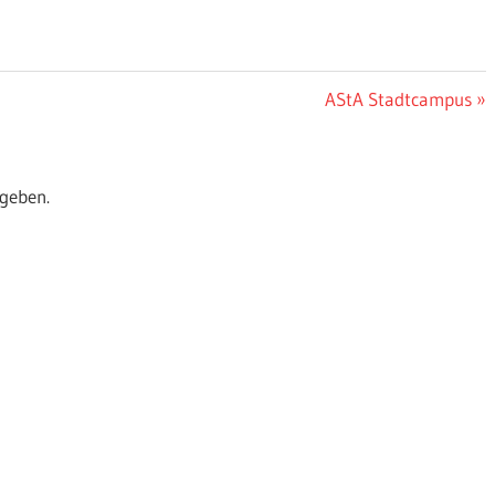
Nächster
AStA Stadtcampus
Beitrag:
geben.