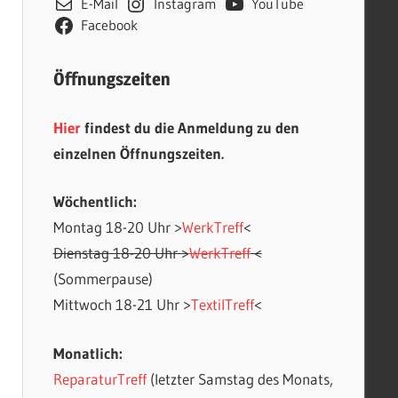
E-Mail
Instagram
YouTube
Facebook
Öffnungszeiten
Hier
findest du die Anmeldung zu den
einzelnen Öffnungszeiten.
Wöchentlich:
Montag 18-20 Uhr >
WerkTreff
<
Dienstag 18-20 Uhr >
WerkTreff
<
(Sommerpause)
Mittwoch 18-21 Uhr >
TextilTreff
<
Monatlich:
ReparaturTreff
(letzter Samstag des Monats,