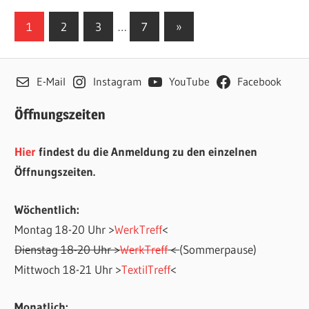
Seitennummerierung
Nächste
1
2
3
…
7
»
Beiträge
der
Beiträge
E-Mail
Instagram
YouTube
Facebook
Öffnungszeiten
Hier
findest du die Anmeldung zu den einzelnen
Öffnungszeiten.
Wöchentlich:
Montag 18-20 Uhr >
WerkTreff
<
Dienstag 18-20 Uhr >
WerkTreff
<
(Sommerpause)
Mittwoch 18-21 Uhr >
TextilTreff
<
Monatlich: