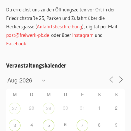
Du erreichst uns zu den Öffnungszeiten vor Ort in der
Friedrichstraße 25, Parken und Zufahrt über die
Heckersgasse (
Anfahrtsbeschreibung
), digital per Mail
post@freiwerk-pb.de
oder über
Instagram
und
Facebook
.
Veranstaltungskalender
M
D
M
D
F
S
S
28
30
31
1
2
27
29
6
4
8
9
3
5
7