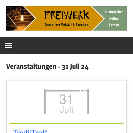
Zum
Inhalt
springen
Deine
FreiWerk
offene
Werkstatt
Paderborn
Veranstaltungen - 31 Juli 24
31
Juli
TextilTreff –