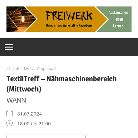
Zum
Inhalt
springen
Deine
FreiWerk
offene
Werkstatt
Paderborn
31. Juli 2024
AngelinaB
TextilTreff – Nähmaschinenbereich
(Mittwoch)
WANN
31.07.2024
18:00 bis 21:00