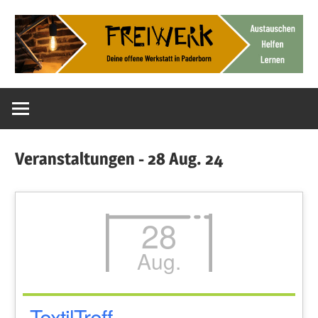
Zum
Inhalt
springen
Deine
FreiWerk
offene
Werkstatt
Paderborn
Veranstaltungen - 28 Aug. 24
28
Aug.
TextilTreff –