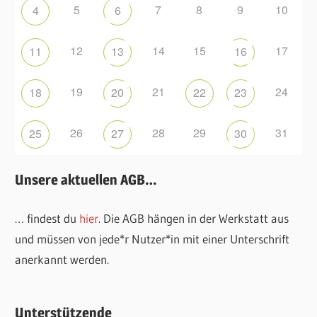
5
7
8
9
10
4
6
12
14
15
17
11
13
16
19
21
24
18
20
22
23
26
28
29
31
25
27
30
Unsere aktuellen AGB…
… findest du
hier
. Die AGB hängen in der Werkstatt aus
und müssen von jede*r Nutzer*in mit einer Unterschrift
anerkannt werden.
Unterstützende