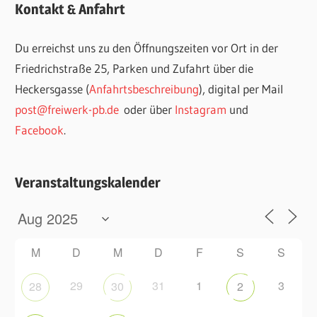
Kontakt & Anfahrt
Du erreichst uns zu den Öffnungszeiten vor Ort in der
Friedrichstraße 25, Parken und Zufahrt über die
Heckersgasse (
Anfahrtsbeschreibung
), digital per Mail
post@freiwerk-pb.de
oder über
Instagram
und
Facebook
.
Veranstaltungskalender
M
D
M
D
F
S
S
29
31
1
3
28
30
2