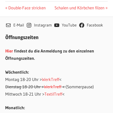
Beitragsnavigation
Vorheriger
Nächster
Double-Face stricken
Schalen und Körbchen filzen
Beitrag:
Beitrag:
E-Mail
Instagram
YouTube
Facebook
Öffnungszeiten
Hier
findest du die Anmeldung zu den einzelnen
Öffnungszeiten.
Wöchentlich:
Montag 18-20 Uhr >
WerkTreff
<
Dienstag 18-20 Uhr >
WerkTreff
<
(Sommerpause)
Mittwoch 18-21 Uhr >
TextilTreff
<
Monatlich: