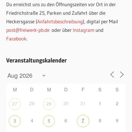
Du erreichst uns zu den Öffnungszeiten vor Ort in der
Friedrichstraße 25, Parken und Zufahrt über die
Heckersgasse (
Anfahrtsbeschreibung
), digital per Mail
post@freiwerk-pb.de
oder über
Instagram
und
Facebook
.
Veranstaltungskalender
M
D
M
D
F
S
S
28
30
31
1
2
27
29
4
6
7
8
9
3
5