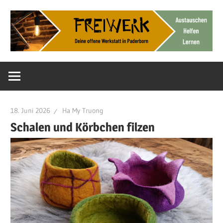
Zum
Inhalt
springen
Deine
FreiWerk
offene
Werkstatt
Paderborn
18. Juni 2026
Ha My Truong
Schalen und Körbchen filzen