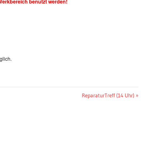
erkbereich benutzt werden!
lich.
Nächster
ReparaturTreff (14 Uhr)
Beitrag: