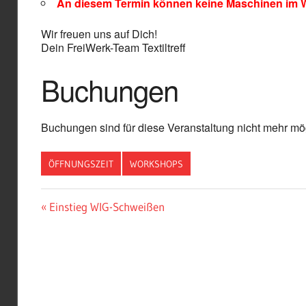
An diesem Termin können keine Maschinen im W
Wir freuen uns auf Dich!
Dein FreiWerk-Team Textiltreff
Buchungen
Buchungen sind für diese Veranstaltung nicht mehr mög
ÖFFNUNGSZEIT
WORKSHOPS
Beitragsnavigation
Vorheriger
Einstieg WIG-Schweißen
Beitrag: