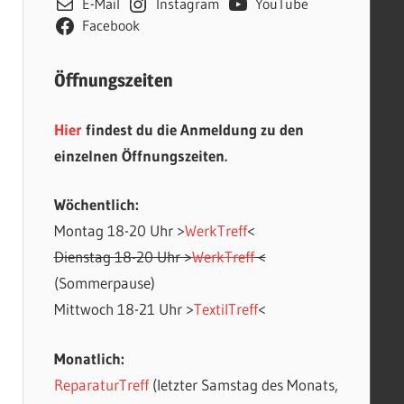
E-Mail
Instagram
YouTube
Facebook
Öffnungszeiten
Hier
findest du die Anmeldung zu den
einzelnen Öffnungszeiten.
Wöchentlich:
Montag 18-20 Uhr >
WerkTreff
<
Office 365
Outlook Live
Dienstag 18-20 Uhr >
WerkTreff
<
(Sommerpause)
Mittwoch 18-21 Uhr >
TextilTreff
<
Monatlich:
ReparaturTreff
(letzter Samstag des Monats,