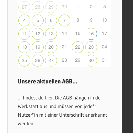
30
1
2
3
27
28
29
8
9
10
4
5
6
7
14
15
17
11
12
13
16
21
24
18
19
20
22
23
28
29
31
25
26
27
30
Unsere aktuellen AGB…
… findest du
hier
. Die AGB hängen in der
Werkstatt aus und müssen von jede*r
Nutzer*in mit einer Unterschrift anerkannt
werden.