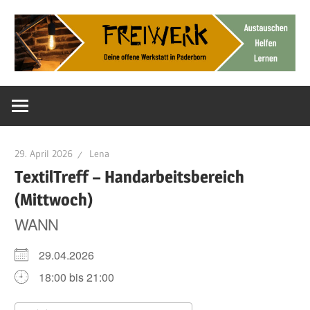
Zum
Inhalt
springen
Deine
FreiWerk
offene
Werkstatt
Paderborn
29. April 2026
Lena
TextilTreff – Handarbeitsbereich
(Mittwoch)
WANN
29.04.2026
18:00 bis 21:00