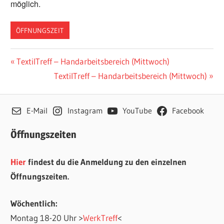
möglich.
ÖFFNUNGSZEIT
Beitragsnavigation
Vorheriger
TextilTreff – Handarbeitsbereich (Mittwoch)
Beitrag:
Nächster
TextilTreff – Handarbeitsbereich (Mittwoch)
Beitrag:
E-Mail
Instagram
YouTube
Facebook
Öffnungszeiten
Hier
findest du die Anmeldung zu den einzelnen
Öffnungszeiten.
Wöchentlich:
Montag 18-20 Uhr >
WerkTreff
<