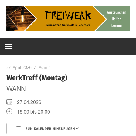
Zum
Inhalt
springen
Deine
FreiWerk
offene
Werkstatt
Paderborn
27. April 2026
Admin
WerkTreff (Montag)
WANN
27.04.2026
18:00 bis 20:00
ZUM KALENDER HINZUFÜGEN