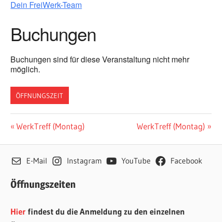
Dein FreiWerk-Team
Buchungen
Buchungen sind für diese Veranstaltung nicht mehr
möglich.
ÖFFNUNGSZEIT
Beitragsnavigation
Vorheriger
Nächster
WerkTreff (Montag)
WerkTreff (Montag)
Beitrag:
Beitrag:
E-Mail
Instagram
YouTube
Facebook
Öffnungszeiten
Hier
findest du die Anmeldung zu den einzelnen