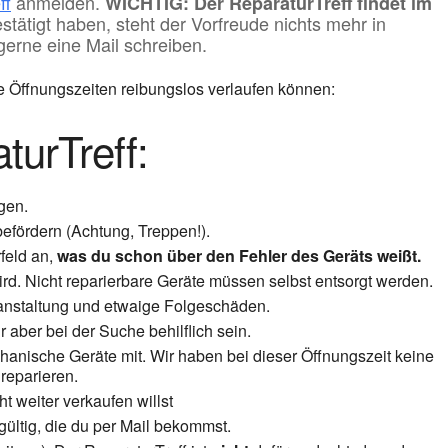
ff
anmelden.
WICHTIG: Der ReparaturTreff findet im
tätigt haben, steht der Vorfreude nichts mehr in
gerne eine Mail schreiben.
re Öffnungszeiten reibungslos verlaufen können:
turTreff:
gen.
efördern (Achtung, Treppen!).
feld an,
was du schon über den Fehler des Geräts weißt.
rd. Nicht reparierbare Geräte müssen selbst entsorgt werden.
anstaltung und etwaige Folgeschäden.
 aber bei der Suche behilflich sein.
hanische Geräte mit. Wir haben bei dieser Öffnungszeit keine
reparieren.
ht weiter verkaufen willst
gültig, die du per Mail bekommst.