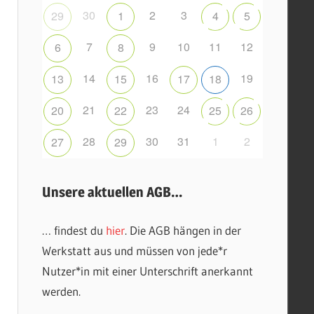
30
2
3
29
1
4
5
7
9
10
11
12
6
8
14
16
19
13
15
17
18
21
23
24
20
22
25
26
28
30
31
1
2
27
29
Unsere aktuellen AGB…
… findest du
hier
. Die AGB hängen in der
Werkstatt aus und müssen von jede*r
Nutzer*in mit einer Unterschrift anerkannt
werden.