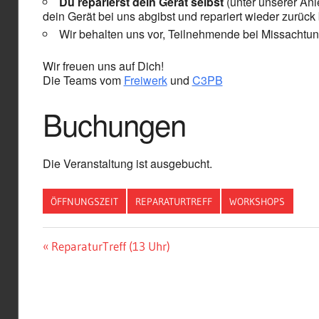
Du reparierst dein Gerät selbst
(unter unserer Anle
dein Gerät bei uns abgibst und repariert wieder zurüc
Wir behalten uns vor, Teilnehmende bei Missachtu
Wir freuen uns auf Dich!
Die Teams vom
Freiwerk
und
C3PB
Buchungen
Die Veranstaltung ist ausgebucht.
ÖFFNUNGSZEIT
REPARATURTREFF
WORKSHOPS
Beitragsnavigation
Vorheriger
ReparaturTreff (13 Uhr)
Beitrag: