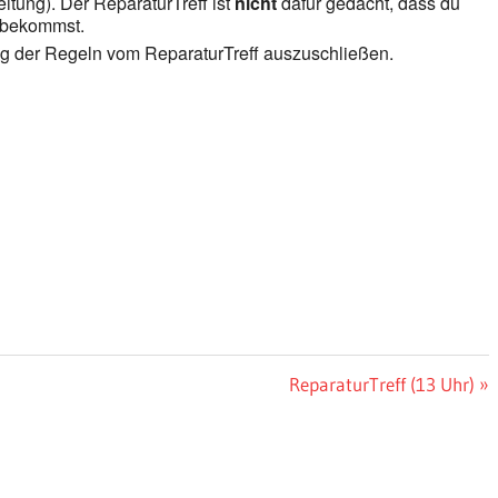
itung). Der ReparaturTreff ist
nicht
dafür gedacht, dass du
k bekommst.
ng der Regeln vom ReparaturTreff auszuschließen.
Nächster
ReparaturTreff (13 Uhr)
Beitrag: