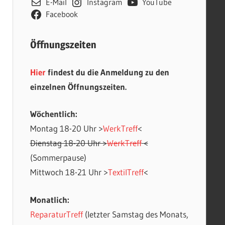
E-Mail
Instagram
YouTube
Facebook
Öffnungszeiten
Hier
findest du die Anmeldung zu den
einzelnen Öffnungszeiten.
Wöchentlich:
Montag 18-20 Uhr >
WerkTreff
<
Office 365
Outlook Live
Dienstag 18-20 Uhr >
WerkTreff
<
(Sommerpause)
Mittwoch 18-21 Uhr >
TextilTreff
<
Monatlich:
ReparaturTreff
(letzter Samstag des Monats,