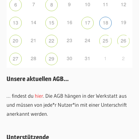
7
9
10
11
12
6
8
14
16
19
13
15
17
18
21
23
24
20
22
25
26
28
30
31
1
2
27
29
Unsere aktuellen AGB…
… findest du
hier
. Die AGB hängen in der Werkstatt aus
und müssen von jede*r Nutzer*in mit einer Unterschrift
anerkannt werden.
Unterstützende