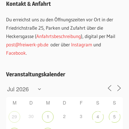
Kontakt & Anfahrt
Du erreichst uns zu den Öffnungszeiten vor Ort in der
Friedrichstraße 25, Parken und Zufahrt über die
Heckersgasse (
Anfahrtsbeschreibung
), digital per Mail
post@freiwerk-pb.de
oder über
Instagram
und
Facebook
.
Veranstaltungskalender
M
D
M
D
F
S
S
30
2
3
29
1
4
5