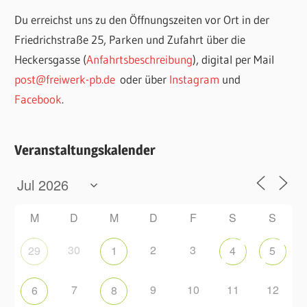
Du erreichst uns zu den Öffnungszeiten vor Ort in der
Friedrichstraße 25, Parken und Zufahrt über die
Heckersgasse (
Anfahrtsbeschreibung
), digital per Mail
post@freiwerk-pb.de
oder über
Instagram
und
Facebook
.
Veranstaltungskalender
M
D
M
D
F
S
S
30
2
3
29
1
4
5
7
9
10
11
12
6
8