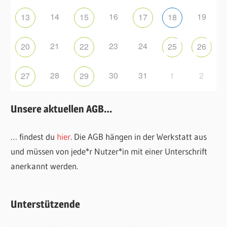
14
16
19
13
15
17
18
21
23
24
20
22
25
26
28
30
31
1
2
27
29
Unsere aktuellen AGB…
… findest du
hier
. Die AGB hängen in der Werkstatt aus
und müssen von jede*r Nutzer*in mit einer Unterschrift
anerkannt werden.
Unterstützende