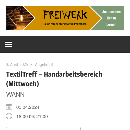
Zum
Inhalt
springen
Deine
FreiWerk
offene
Werkstatt
Paderborn
3. April 2024
AngelinaB
TextilTreff – Handarbeitsbereich
(Mittwoch)
WANN
03.04.2024
18:00 bis 21:00