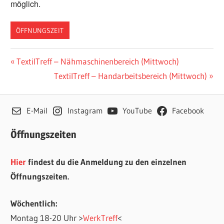
möglich.
ÖFFNUNGSZEIT
Beitragsnavigation
Vorheriger
TextilTreff – Nähmaschinenbereich (Mittwoch)
Beitrag:
Nächster
TextilTreff – Handarbeitsbereich (Mittwoch)
Beitrag:
E-Mail
Instagram
YouTube
Facebook
Öffnungszeiten
Hier
findest du die Anmeldung zu den einzelnen
Öffnungszeiten.
Wöchentlich:
Montag 18-20 Uhr >
WerkTreff
<