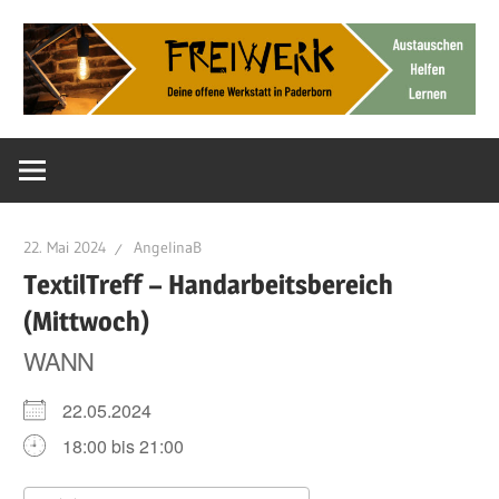
Zum
Inhalt
springen
Deine
FreiWerk
offene
Werkstatt
Paderborn
22. Mai 2024
AngelinaB
TextilTreff – Handarbeitsbereich
(Mittwoch)
WANN
22.05.2024
18:00 bis 21:00