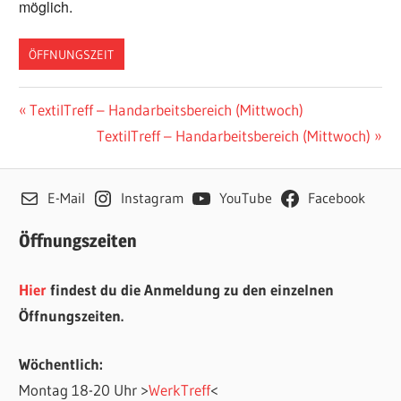
möglich.
ÖFFNUNGSZEIT
Beitragsnavigation
Vorheriger
TextilTreff – Handarbeitsbereich (Mittwoch)
Beitrag:
Nächster
TextilTreff – Handarbeitsbereich (Mittwoch)
Beitrag:
E-Mail
Instagram
YouTube
Facebook
Öffnungszeiten
Hier
findest du die Anmeldung zu den einzelnen
Öffnungszeiten.
Wöchentlich:
Montag 18-20 Uhr >
WerkTreff
<