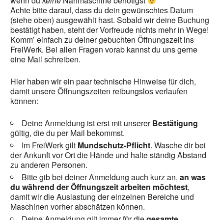
wenn du
keine
Nähmaschine benötigst
Achte bitte darauf, dass du dein gewünschtes Datum
(siehe oben) ausgewählt hast. Sobald wir deine Buchung
bestätigt haben, steht der Vorfreude nichts mehr in Wege!
Komm’ einfach zu deiner gebuchten Öffnungszeit ins
FreiWerk. Bei allen Fragen vorab kannst du uns gerne
eine Mail schreiben.
Hier haben wir ein paar technische Hinweise für dich,
damit unsere Öffnungszeiten reibungslos verlaufen
können:
Deine Anmeldung ist erst mit unserer
Bestätigung
gültig, die du per Mail bekommst.
Im FreiWerk gilt
Mundschutz-Pflicht
. Wasche dir bei
der Ankunft vor Ort die Hände und halte ständig Abstand
zu anderen Personen.
Bitte gib bei deiner Anmeldung auch kurz an,
an was
du während der Öffnungszeit arbeiten möchtest
,
damit wir die Auslastung der einzelnen Bereiche und
Maschinen vorher abschätzen können.
Deine Anmeldung gilt immer für die
gesamte