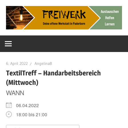
Zum
Inhalt
springen
Deine
FreiWerk
offene
Werkstatt
Paderborn
6. April 2022
AngelinaB
TextilTreff – Handarbeitsbereich
(Mittwoch)
WANN
06.04.2022
18:00 bis 21:00