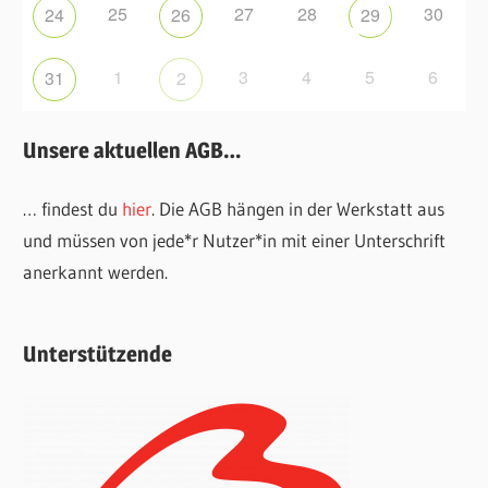
25
27
28
30
24
26
29
1
3
4
5
6
31
2
Unsere aktuellen AGB…
… findest du
hier
. Die AGB hängen in der Werkstatt aus
und müssen von jede*r Nutzer*in mit einer Unterschrift
anerkannt werden.
Unterstützende