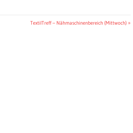
Nächster
TextilTreff – Nähmaschinenbereich (Mittwoch)
Beitrag: