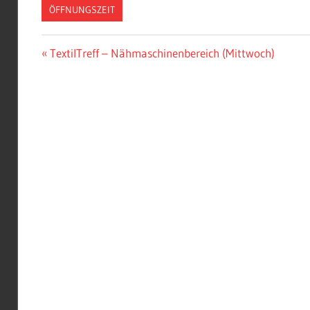
ÖFFNUNGSZEIT
Beitragsnavigation
Vorheriger
TextilTreff – Nähmaschinenbereich (Mittwoch)
Beitrag: