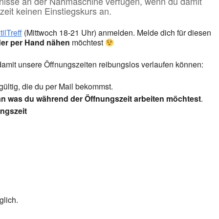
ntnisse an der Nähmaschine verfügen, wenn du damit
zeit keinen Einstiegskurs an.
tilTreff
(Mittwoch 18-21 Uhr) anmelden. Melde dich für diesen
er per Hand nähen
möchtest
 damit unsere Öffnungszeiten reibungslos verlaufen können:
gültig, die du per Mail bekommst.
an was du während der Öffnungszeit arbeiten möchtest
.
ngszeit
lich.