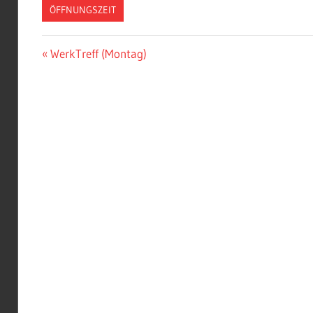
ÖFFNUNGSZEIT
Beitragsnavigation
Vorheriger
WerkTreff (Montag)
Beitrag: