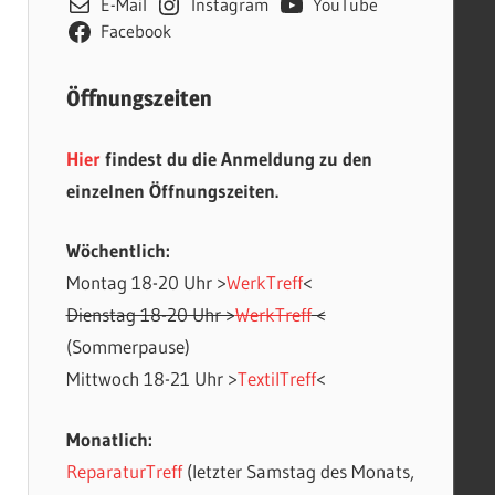
E-Mail
Instagram
YouTube
Facebook
Öffnungszeiten
Hier
findest du die Anmeldung zu den
einzelnen Öffnungszeiten.
Wöchentlich:
Montag 18-20 Uhr >
WerkTreff
<
Office 365
Outlook Live
Dienstag 18-20 Uhr >
WerkTreff
<
(Sommerpause)
Mittwoch 18-21 Uhr >
TextilTreff
<
Monatlich:
ReparaturTreff
(letzter Samstag des Monats,