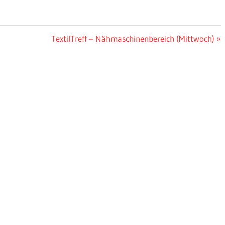
Nächster
TextilTreff – Nähmaschinenbereich (Mittwoch)
Beitrag: