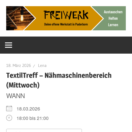
Zum
Inhalt
springen
Deine
FreiWerk
offene
Werkstatt
Paderborn
18. März 2026
Lena
TextilTreff – Nähmaschinenbereich
(Mittwoch)
WANN
18.03.2026
18:00 bis 21:00