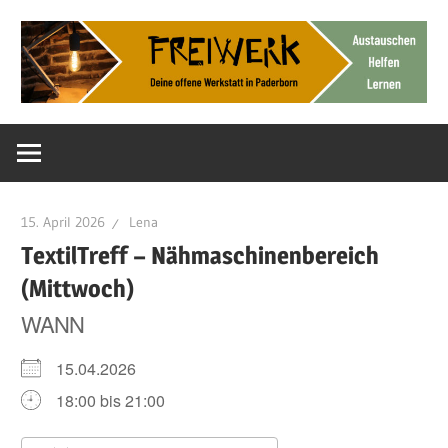
Zum
Inhalt
springen
Deine
FreiWerk
offene
Werkstatt
Paderborn
15. April 2026
Lena
TextilTreff – Nähmaschinenbereich
(Mittwoch)
WANN
15.04.2026
18:00 bis 21:00