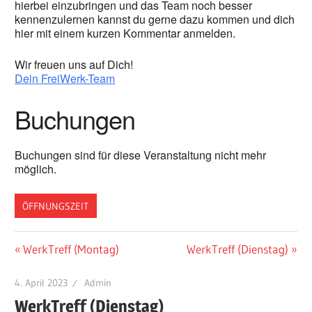
hierbei einzubringen und das Team noch besser
kennenzulernen kannst du gerne dazu kommen und dich
hier mit einem kurzen Kommentar anmelden.
Wir freuen uns auf Dich!
Dein FreiWerk-Team
Buchungen
Buchungen sind für diese Veranstaltung nicht mehr
möglich.
ÖFFNUNGSZEIT
Beitragsnavigation
Vorheriger
Nächster
WerkTreff (Montag)
WerkTreff (Dienstag)
Beitrag:
Beitrag:
4. April 2023
Admin
WerkTreff (Dienstag)