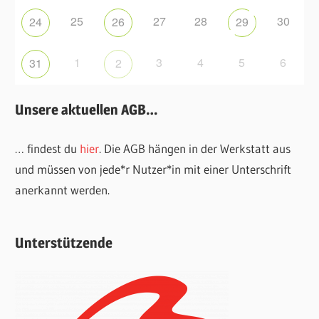
25
27
28
30
24
26
29
1
3
4
5
6
31
2
Unsere aktuellen AGB…
… findest du
hier
. Die AGB hängen in der Werkstatt aus
und müssen von jede*r Nutzer*in mit einer Unterschrift
anerkannt werden.
Unterstützende