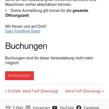
Maschinen vorher abschätzen können.
Deine Anmeldung gilt immer für die
gesamte
Öffnungszeit
Wir freuen uns auf Dich!
Dein FreiWerk-Team
Buchungen
Buchungen sind für diese Veranstaltung nicht mehr
möglich.
ÖFFNUNGSZEIT
Beitragsnavigation
Vorheriger
Nächster
Entfällt: WerkTreff (Dienstag)
WerkTreff (Dienstag)
Beitrag:
Beitrag:
E-Mail
Instagram
YouTube
Facebook