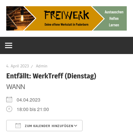
Zum
Inhalt
springen
Deine
FreiWerk
offene
Werkstatt
Paderborn
4. April 2023
Admin
Entfällt: WerkTreff (Dienstag)
WANN
04.04.2023
18:00 bis 21:00
ZUM KALENDER HINZUFÜGEN