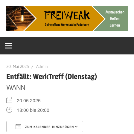
Zum
Inhalt
springen
Deine
FreiWerk
offene
Werkstatt
Paderborn
20. Mai 2025
Admin
Entfällt: WerkTreff (Dienstag)
WANN
20.05.2025
18:00 bis 20:00
ZUM KALENDER HINZUFÜGEN