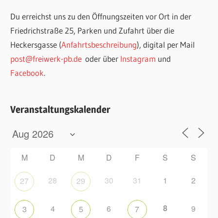
Du erreichst uns zu den Öffnungszeiten vor Ort in der
Friedrichstraße 25, Parken und Zufahrt über die
Heckersgasse (
Anfahrtsbeschreibung
), digital per Mail
post@freiwerk-pb.de
oder über
Instagram
und
Facebook
.
Veranstaltungskalender
M
D
M
D
F
S
S
28
30
31
1
2
27
29
8
4
6
9
3
5
7