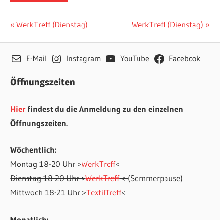
Beitragsnavigation
Vorheriger
Nächster
WerkTreff (Dienstag)
WerkTreff (Dienstag)
Beitrag:
Beitrag:
E-Mail
Instagram
YouTube
Facebook
Öffnungszeiten
Hier
findest du die Anmeldung zu den einzelnen
Öffnungszeiten.
Wöchentlich:
Montag 18-20 Uhr >
WerkTreff
<
Dienstag 18-20 Uhr >
WerkTreff
<
(Sommerpause)
Mittwoch 18-21 Uhr >
TextilTreff
<
Monatlich: