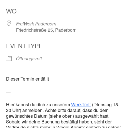
ICS herunterladen
Google Kalender
WO
FreiWerk Paderborn
Friedrichstraße 25, Paderborn
EVENT TYPE
Öffnungszeit
Dieser Termin entfällt
—
Hier kannst du dich zu unserem
WerkTreff
(Dienstag 18-
20 Uhr) anmelden. Achte bitte darauf, dass du dein
gewünschtes Datum (siehe oben) ausgewählt hast.
Sobald wir deine Buchung bestätigt haben, steht der
Vorfreude nichts mehr in Wege! Komm’ einfach zu deiner