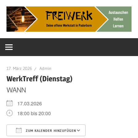
Zum
Inhalt
springen
Deine
FreiWerk
offene
Werkstatt
Paderborn
17. März 2026
Admin
WerkTreff (Dienstag)
WANN
17.03.2026
18:00 bis 20:00
ZUM KALENDER HINZUFÜGEN