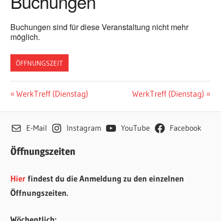
Buchungen
Buchungen sind für diese Veranstaltung nicht mehr
möglich.
ÖFFNUNGSZEIT
Beitragsnavigation
Vorheriger
Nächster
WerkTreff (Dienstag)
WerkTreff (Dienstag)
Beitrag:
Beitrag:
E-Mail
Instagram
YouTube
Facebook
Öffnungszeiten
Hier
findest du die Anmeldung zu den einzelnen
Öffnungszeiten.
Wöchentlich: