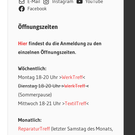
E-Mail
Instagram
YouTube
Facebook
Öffnungszeiten
Hier
findest du die Anmeldung zu den
einzelnen Öffnungszeiten.
Wöchentlich:
Montag 18-20 Uhr >
WerkTreff
<
Office 365
Outlook Live
Dienstag 18-20 Uhr >
WerkTreff
<
(Sommerpause)
Mittwoch 18-21 Uhr >
TextilTreff
<
Monatlich:
ReparaturTreff
(letzter Samstag des Monats,