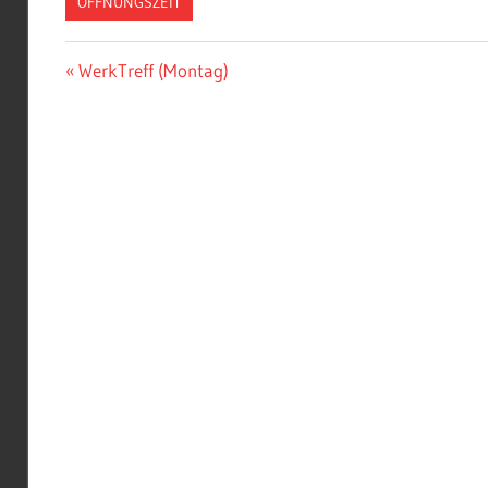
ÖFFNUNGSZEIT
Beitragsnavigation
Vorheriger
WerkTreff (Montag)
Beitrag: