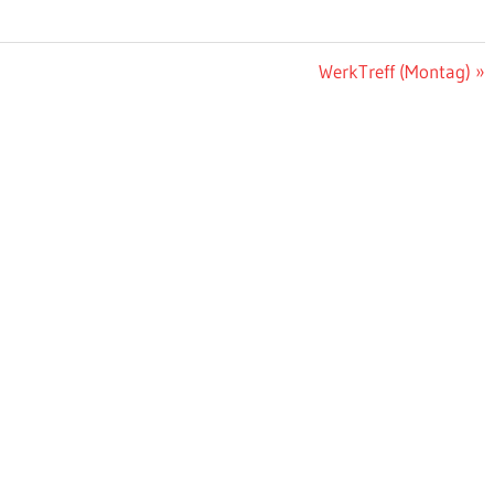
Nächster
WerkTreff (Montag)
Beitrag: