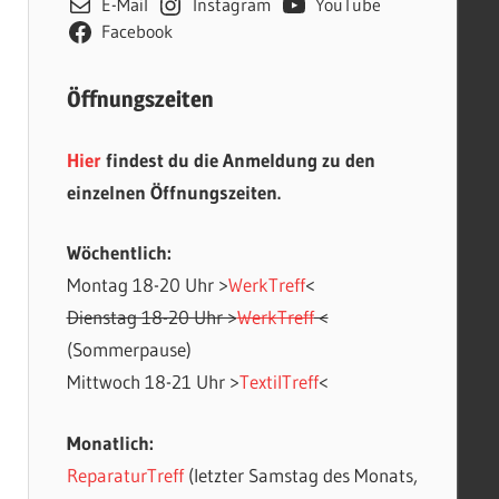
E-Mail
Instagram
YouTube
Facebook
Öffnungszeiten
Hier
findest du die Anmeldung zu den
einzelnen Öffnungszeiten.
Wöchentlich:
Montag 18-20 Uhr >
WerkTreff
<
Office 365
Outlook Live
Dienstag 18-20 Uhr >
WerkTreff
<
(Sommerpause)
Mittwoch 18-21 Uhr >
TextilTreff
<
Monatlich:
ReparaturTreff
(letzter Samstag des Monats,