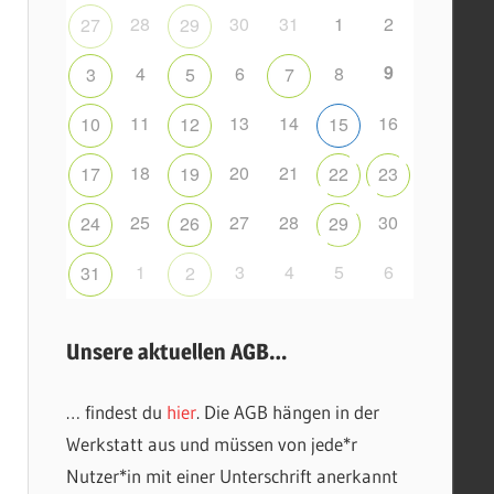
28
30
31
1
2
27
29
9
4
6
8
3
5
7
11
13
14
16
10
12
15
18
20
21
17
19
22
23
25
27
28
30
24
26
29
1
3
4
5
6
31
2
Unsere aktuellen AGB…
… findest du
hier
. Die AGB hängen in der
Werkstatt aus und müssen von jede*r
Nutzer*in mit einer Unterschrift anerkannt