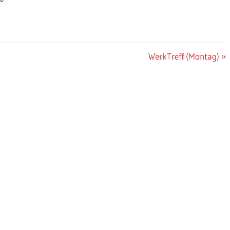
Nächster
WerkTreff (Montag)
Beitrag: