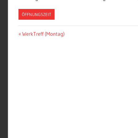
ÖFFNUNGSZEIT
Beitragsnavigation
Vorheriger
WerkTreff (Montag)
Beitrag: