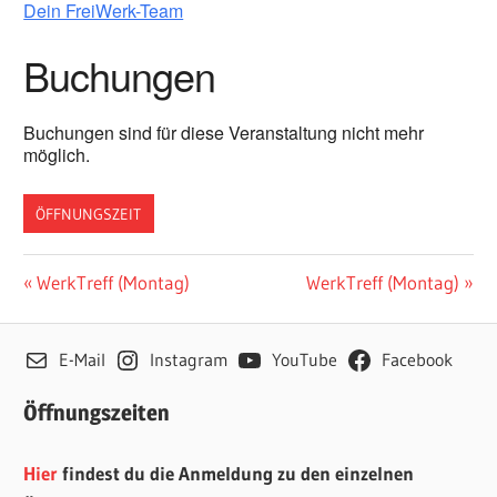
Dein FreiWerk-Team
Buchungen
Buchungen sind für diese Veranstaltung nicht mehr
möglich.
ÖFFNUNGSZEIT
Beitragsnavigation
Vorheriger
Nächster
WerkTreff (Montag)
WerkTreff (Montag)
Beitrag:
Beitrag:
E-Mail
Instagram
YouTube
Facebook
Öffnungszeiten
Hier
findest du die Anmeldung zu den einzelnen