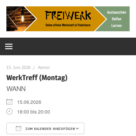
Zum
Inhalt
springen
Deine
FreiWerk
offene
Werkstatt
Paderborn
15. Juni 2026
Admin
WerkTreff (Montag)
WANN
15.06.2026
18:00 bis 20:00
ZUM KALENDER HINZUFÜGEN