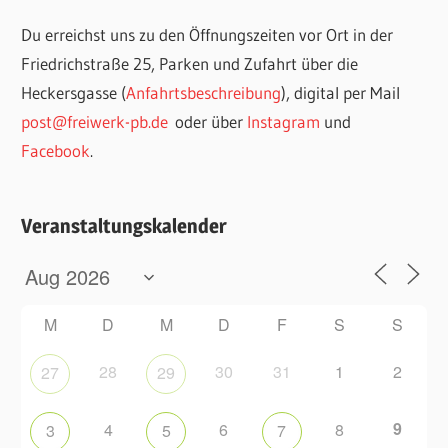
Du erreichst uns zu den Öffnungszeiten vor Ort in der
Friedrichstraße 25, Parken und Zufahrt über die
Heckersgasse (
Anfahrtsbeschreibung
), digital per Mail
post@freiwerk-pb.de
oder über
Instagram
und
Facebook
.
Veranstaltungskalender
M
D
M
D
F
S
S
28
30
31
1
2
27
29
9
4
6
8
3
5
7