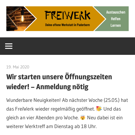
Zum
Inhalt
springen
Deine
FreiWerk
offene
Werkstatt
Paderborn
19. Mai 2020
Admin
Wir starten unsere Öffnungszeiten
wieder! – Anmeldung nötig
Wunderbare Neuigkeiten! Ab nächster Woche (25.05.) hat
das FreiWerk wieder regelmäßig geöffnet.
Und das
gleich an vier Abenden pro Woche.
Neu dabei ist ein
weiterer Werktreff am Dienstag ab 18 Uhr.