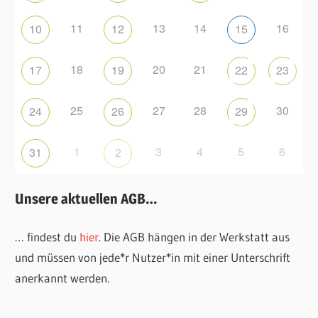
11
13
14
16
10
12
15
18
20
21
17
19
22
23
25
27
28
30
24
26
29
1
3
4
5
6
31
2
Unsere aktuellen AGB…
… findest du
hier
. Die AGB hängen in der Werkstatt aus
und müssen von jede*r Nutzer*in mit einer Unterschrift
anerkannt werden.