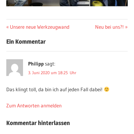
AKTUELLES
Beitragsnavigation
Vorheriger
Nächster
Unsere neue Werkzeugwand
Neu bei uns?!
Beitrag:
Beitrag:
Ein Kommentar
Philipp
sagt:
3. Juni 2020 um 18:25 Uhr
Das klingt toll, da bin ich auf jeden Fall dabei!
Zum Antworten anmelden
Kommentar hinterlassen