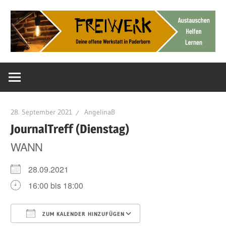
Zum
Inhalt
springen
Deine
FreiWerk
offene
Werkstatt
Paderborn
28. September 2021
AngelinaB
JournalTreff (Dienstag)
WANN
28.09.2021
16:00 bis 18:00
ZUM KALENDER HINZUFÜGEN