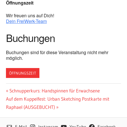
Öffnungszeit
Wir freuen uns auf Dich!
Dein FreiWerk-Team
Buchungen
Buchungen sind für diese Veranstaltung nicht mehr
möglich.
ÖFFNUNGSZEIT
Beitragsnavigation
Vorheriger
Schnupperkurs: Handspinnen für Erwachsene
Nächster
Beitrag:
Auf dem Kuppelfest: Urban Sketching Postkarte mit
Beitrag:
Raphael (AUSGEBUCHT)
E-Mail
Instagram
YouTube
Facebook