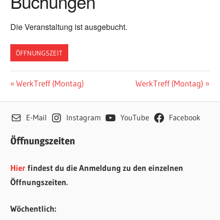
Buchungen
Die Veranstaltung ist ausgebucht.
ÖFFNUNGSZEIT
Beitragsnavigation
Vorheriger
Nächster
WerkTreff (Montag)
WerkTreff (Montag)
Beitrag:
Beitrag:
E-Mail
Instagram
YouTube
Facebook
Öffnungszeiten
Hier
findest du die Anmeldung zu den einzelnen
Öffnungszeiten.
Wöchentlich: