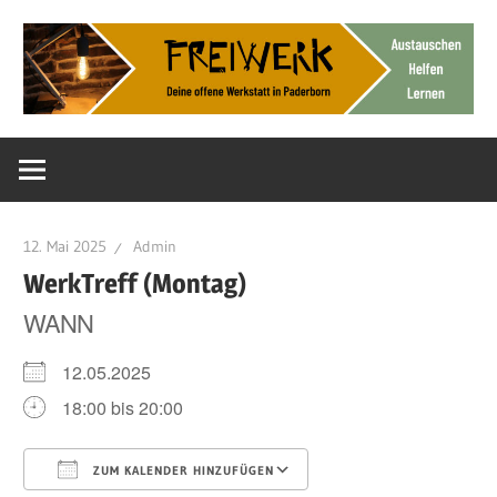
Zum
Inhalt
springen
Deine
FreiWerk
offene
Werkstatt
Paderborn
12. Mai 2025
Admin
WerkTreff (Montag)
WANN
12.05.2025
18:00 bis 20:00
ZUM KALENDER HINZUFÜGEN