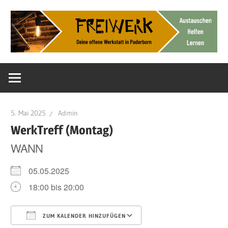
Zum
Inhalt
springen
Deine
FreiWerk
offene
Werkstatt
Paderborn
5. Mai 2025
Admin
WerkTreff (Montag)
WANN
05.05.2025
18:00 bis 20:00
ZUM KALENDER HINZUFÜGEN