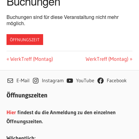
Buchungen
Buchungen sind für diese Veranstaltung nicht mehr
möglich.
ÖFFNUNGSZEIT
Beitragsnavigation
Vorheriger
Nächster
WerkTreff (Montag)
WerkTreff (Montag)
Beitrag:
Beitrag:
E-Mail
Instagram
YouTube
Facebook
Öffnungszeiten
Hier
findest du die Anmeldung zu den einzelnen
Öffnungszeiten.
Wöchentlich: