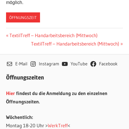
möglich.
ÖFFNUNGSZEIT
Beitragsnavigation
Vorheriger
TextilTreff – Handarbeitsbereich (Mittwoch)
Beitrag:
Nächster
TextilTreff – Handarbeitsbereich (Mittwoch)
Beitrag:
E-Mail
Instagram
YouTube
Facebook
Öffnungszeiten
Hier
findest du die Anmeldung zu den einzelnen
Öffnungszeiten.
Wöchentlich:
Montag 18-20 Uhr >
WerkTreff
<