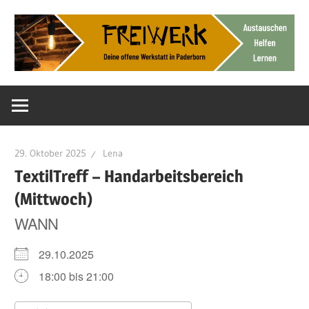
Zum
Inhalt
springen
Deine
FreiWerk
offene
Werkstatt
Paderborn
29. Oktober 2025
Lena
TextilTreff – Handarbeitsbereich
(Mittwoch)
WANN
29.10.2025
18:00 bis 21:00