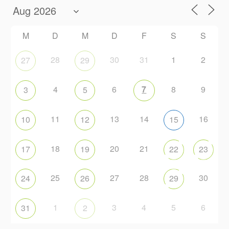
M
D
M
D
F
S
S
28
30
31
1
2
27
29
4
6
7
8
9
3
5
11
13
14
16
10
12
15
18
20
21
17
19
22
23
25
27
28
30
24
26
29
1
3
4
5
6
31
2