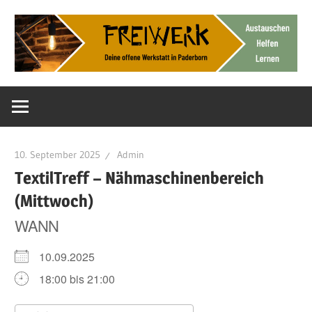
Zum
Inhalt
springen
Deine
FreiWerk
offene
Werkstatt
Paderborn
10. September 2025
Admin
TextilTreff – Nähmaschinenbereich
(Mittwoch)
WANN
10.09.2025
18:00 bis 21:00