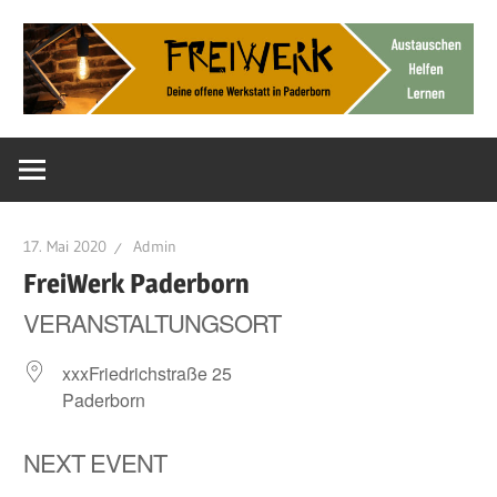
Zum
Inhalt
springen
Deine
FreiWerk
offene
Werkstatt
Paderborn
17. Mai 2020
Admin
FreiWerk Paderborn
VERANSTALTUNGSORT
xxxFriedrichstraße 25
Paderborn
NEXT EVENT