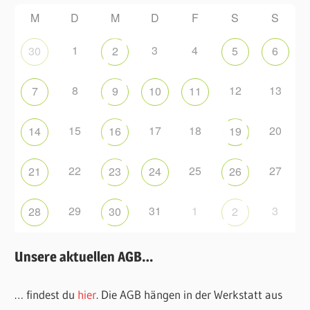
M
D
M
D
F
S
S
1
3
4
30
2
5
6
8
12
13
7
9
10
11
15
17
18
20
14
16
19
22
25
27
21
23
24
26
29
31
1
3
28
30
2
Unsere aktuellen AGB…
… findest du
hier
. Die AGB hängen in der Werkstatt aus