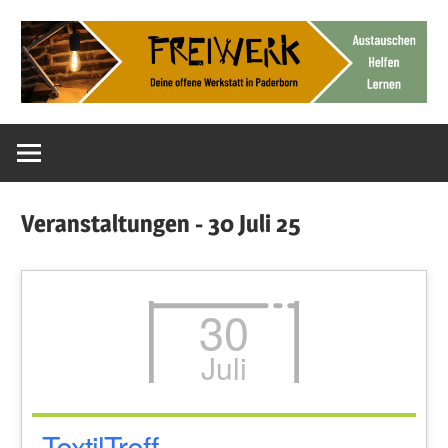
Zum
Inhalt
springen
Deine
FreiWerk
offene
Werkstatt
Paderborn
Veranstaltungen - 30 Juli 25
30
Juli
TextilTreff –