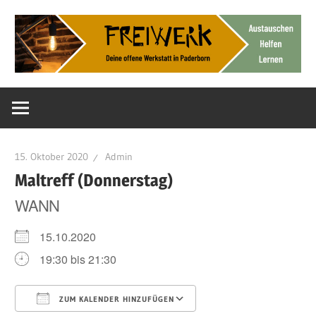
Zum
Inhalt
springen
Deine
FreiWerk
offene
Werkstatt
Paderborn
15. Oktober 2020
Admin
Maltreff (Donnerstag)
WANN
15.10.2020
19:30 bis 21:30
ZUM KALENDER HINZUFÜGEN