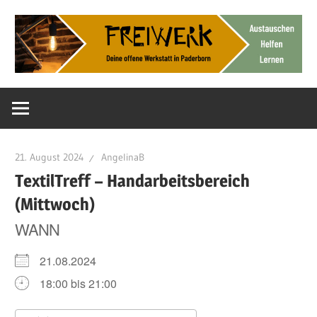
Zum
Inhalt
springen
Deine
FreiWerk
offene
Werkstatt
Paderborn
21. August 2024
AngelinaB
TextilTreff – Handarbeitsbereich
(Mittwoch)
WANN
21.08.2024
18:00 bis 21:00