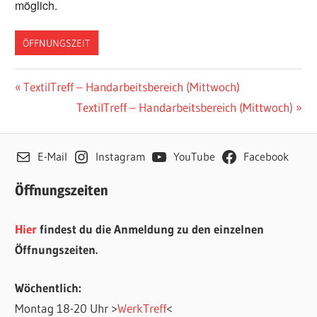
möglich.
ÖFFNUNGSZEIT
Beitragsnavigation
Vorheriger
TextilTreff – Handarbeitsbereich (Mittwoch)
Beitrag:
Nächster
TextilTreff – Handarbeitsbereich (Mittwoch)
Beitrag:
E-Mail
Instagram
YouTube
Facebook
Öffnungszeiten
Hier
findest du die Anmeldung zu den einzelnen
Öffnungszeiten.
Wöchentlich:
Montag 18-20 Uhr >
WerkTreff
<