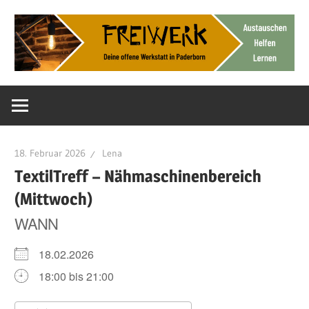
Zum
Inhalt
springen
Deine
FreiWerk
offene
Werkstatt
Paderborn
18. Februar 2026
Lena
TextilTreff – Nähmaschinenbereich
(Mittwoch)
WANN
18.02.2026
18:00 bis 21:00