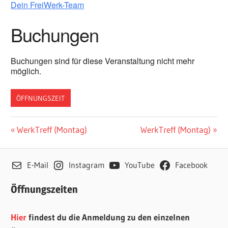
Dein FreiWerk-Team
Buchungen
Buchungen sind für diese Veranstaltung nicht mehr
möglich.
ÖFFNUNGSZEIT
Beitragsnavigation
Vorheriger
Nächster
WerkTreff (Montag)
WerkTreff (Montag)
Beitrag:
Beitrag:
E-Mail
Instagram
YouTube
Facebook
Öffnungszeiten
Hier
findest du die Anmeldung zu den einzelnen