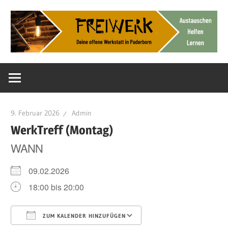
Zum
Inhalt
springen
Deine
FreiWerk
offene
Werkstatt
Paderborn
9. Februar 2026
Admin
WerkTreff (Montag)
WANN
09.02.2026
18:00 bis 20:00
ZUM KALENDER HINZUFÜGEN