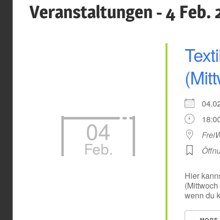
Veranstaltungen - 4 Feb. 
Text
(Mit
04.
18:00
04
Frei
Feb.
Öffn
Hier kanns
(Mittwoch
wenn du k
MORE 