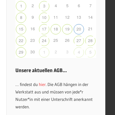
2
4
5
6
7
1
3
9
11
12
13
14
8
10
16
21
15
17
18
19
20
23
25
26
22
24
27
28
30
2
3
29
1
4
5
Unsere aktuellen AGB…
… findest du
hier
. Die AGB hängen in der
Werkstatt aus und müssen von jede*r
Nutzer*in mit einer Unterschrift anerkannt
werden.