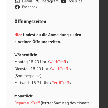
E-Mail
Instagram
YouTube
Facebook
Öffnungszeiten
Hier
findest du die Anmeldung zu den
einzelnen Öffnungszeiten.
Wöchentlich:
Montag 18-20 Uhr >
WerkTreff
<
Dienstag 18-20 Uhr >
WerkTreff
<
(Sommerpause)
Mittwoch 18-21 Uhr >
TextilTreff
<
Monatlich:
ReparaturTreff
(letzter Samstag des Monats,