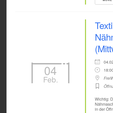
Texti
Nähm
(Mit
04.
04
18:00
Feb.
Frei
Öffn
Wichtig: 
Nähmaschi
in der Öff