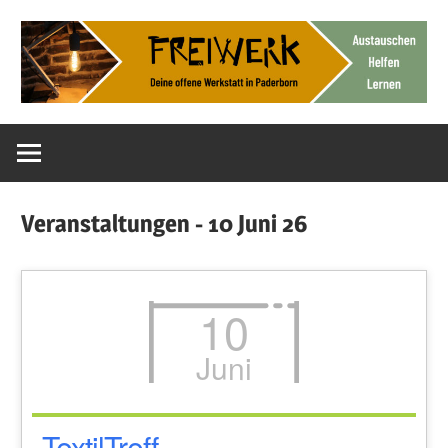
Zum
Inhalt
springen
Deine
FreiWerk
offene
Werkstatt
Paderborn
Veranstaltungen - 10 Juni 26
10
Juni
TextilTreff –