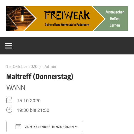
Zum
Inhalt
springen
Deine
FreiWerk
offene
Werkstatt
Paderborn
15. Oktober 2020
Admin
Maltreff (Donnerstag)
WANN
15.10.2020
19:30 bis 21:30
ZUM KALENDER HINZUFÜGEN