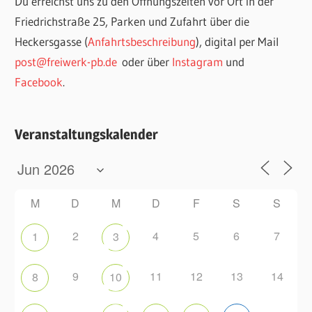
Du erreichst uns zu den Öffnungszeiten vor Ort in der
Friedrichstraße 25, Parken und Zufahrt über die
Heckersgasse (
Anfahrtsbeschreibung
), digital per Mail
post@freiwerk-pb.de
oder über
Instagram
und
Facebook
.
Veranstaltungskalender
M
D
M
D
F
S
S
2
4
5
6
7
1
3
9
11
12
13
14
8
10