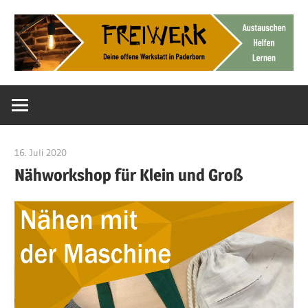
Zum
Inhalt
springen
Deine
FreiWerk
offene
Werkstatt
Paderborn
16. Juli 2020
Admin
Nähworkshop für Klein und Groß