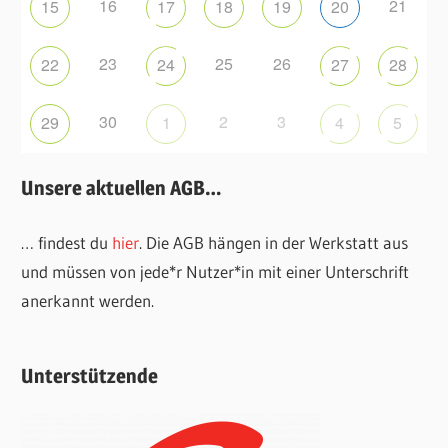
16
21
15
17
18
19
20
23
25
26
22
24
27
28
30
2
3
29
1
4
5
Unsere aktuellen AGB…
… findest du
hier
. Die AGB hängen in der Werkstatt aus
und müssen von jede*r Nutzer*in mit einer Unterschrift
anerkannt werden.
Unterstützende